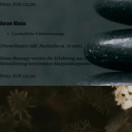
Preis: EUR 122,00
Aurum Manus
Ganzheitliche Edelsteinmassage
(Verwöhnzeit inkl. Nachruhe ca. 70 min)
Diese Massage vereint die Erfahrung aus den unterschiedlichs
Stimulierung bestimmter Akupunkturpunkte und Meridiane, erfa
Preis: EUR 122,00