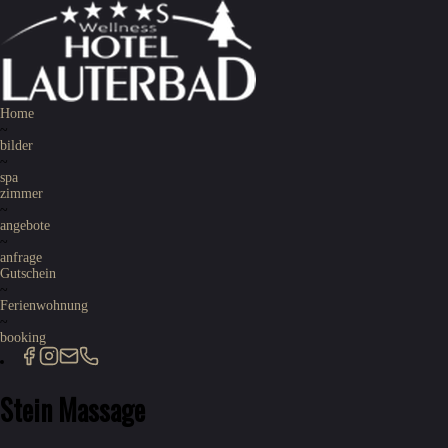
Home
~
bilder
~
spa
zimmer
~
angebote
~
anfrage
Gutschein
~
Ferienwohnung
~
booking
Stein Massage